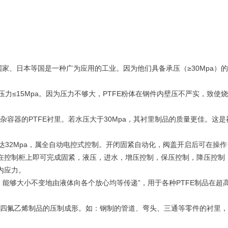
家、日本等国是一种广为应用的工业。因为他们具备承压（≥30Mpa）的
≤15Mpa。因为压力不够大，PTFE粉体在钢件内壁压不严实，致使
器的PTFE衬里。若水压大于30Mpa，其衬里制品的质量更佳。这是衬
32Mpa，属全自动电控式控制。开闭固紧自动化，阀盖开启后可在操
在控制柜上即可完成固紧，液压，进水，增压控制，保压控制，降压控制
内应力。
能够大小不变地由液体向各个放心均等传递”，用于各种PTFE制品在超
四氟乙烯制品的压制成形。如：钢制的管道、弯头、三通等零件的衬里