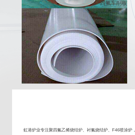
四氟车削板
虹港炉业专注聚四氟乙烯烧结炉、衬氟烧结炉、F46喷涂炉，拥