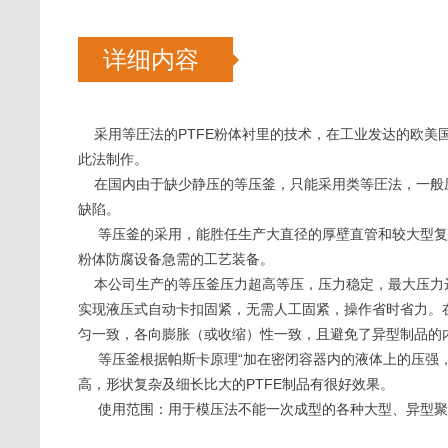
详细内容
采用等圧法的PTFE粉体衬里的技术，在工业发达的欧美国
此法制作。
在国内由于缺少静压的等压釜，只能采用类等圧法，一般压力
缺陷。
等压釜的采用，能胜任生产大直径的厚壁直管和较大型复杂容
粉体防腐设备急需的工艺装备。
本公司生产的等压釜压力超高等压，压力稳定，最大压力达
实现液压式自动卡扣固紧，无需人工固紧，操作省时省力。
匀一致，各向膨胀（或收缩）性一致，且避免了异型制品的
等压釜根据帕斯卡原理“加在密闭容器内的液体上的压强，
高，形状复杂及细长比大的PTFE制品有很好效果。
使用范围：用于模压法不能一次成型的各种大型、异型聚